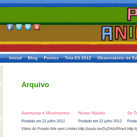
Inicial
Blog
Pontos
Teia ES 2012
Observatório de Ed
Arquivo
Aventuras e Movimentos
Nosso Núcleo
Se T
Postado em 22 julho 2012
Postado em 22 julho 2012
Posta
Vídeo do Projeto Arte sem Limites.
http://youtu.be/DyZHctcRhw4.
http: